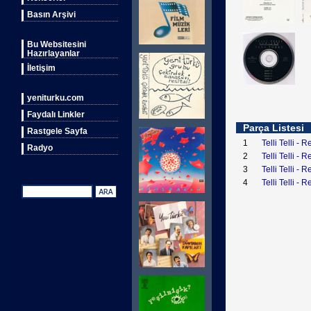
Basın Arşivi
Bu Websitesini
Hazırlayanlar
İletişim
yeniturku.com
Faydalı Linkler
Parça Listesi
Rastgele Sayfa
1
Telli Telli - 
Radyo
2
Telli Telli - 
3
Telli Telli - 
4
Telli Telli - 