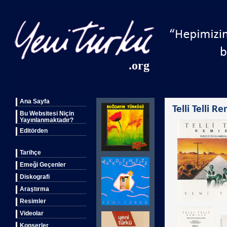
.org
Ana Sayfa
Telli Telli R
Bu Websitesi Niçin
Yayınlanmaktadır?
Editörden
Tarihçe
Emeği Geçenler
Diskografi
Araştırma
Resimler
Videolar
Konserler